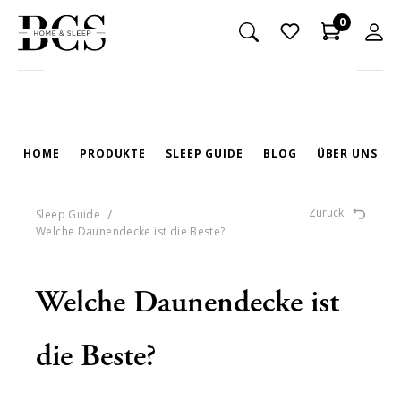
0
HOME
PRODUKTE
SLEEP GUIDE
BLOG
ÜBER UNS
Zurück
/
Sleep Guide
PRODUKTE
Welche Daunendecke ist die Beste?
TASCHENFEDERKERN-MATRATZEN
Welche Daunendecke ist
MATRATZEN-TOPPER
die Beste?
NACKENSTÜTZKISSEN