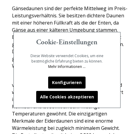
Gänsedaunen sind der perfekte Mittelweg im Preis-
Leistungsverhältnis. Sie besitzen dichtere Daunen
mit einer höheren Füllkraft als die der Enten, da
Gänse aus einer kälteren Umgebung stammen.
Eine höhere Füllkraft isoliert besser und mindert
Cookie-Einstellungen
gleichzeitig das Volumen und Gewicht der Decken.
Dadurch fühlt sich die Decke Federleicht an und
Diese Website verwendet Cookies, um eine
gewährleistet trotzdem eine hervorragende
bestmögliche Erfahrung bieten zu können.
Wärmeregulierung.
Mehr Informationen ...
Die absolute Spitzenqualität ist der Eiderdaune
Konfigurieren
vorbehalten. Sie ist die hochwertigste Daune und
wird von der Eiderente gewonnen. Diese Entenart
Alle Cookies akzeptieren
ist in Island, Nordamerika und Skandinavien
heimisch und ist somit an sehr niedrige
Temperaturen gewöhnt. Die einzigartigen
Merkmale der Eiderdaunen sind eine enorme
Wärmeleistung bei zugleich minimalem Gewicht.