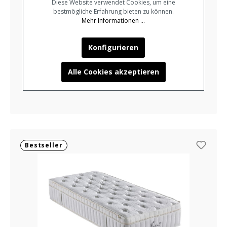
Diese Website verwendet Cookies, um eine
bestmögliche Erfahrung bieten zu können.
Mehr Informationen ...
BCS Home & Sleep
7-Zonen Taschenfederkern-
Konfigurieren
Matratze antibakteriell mit 2
Härtegraden (90x200cm)
Alle Cookies akzeptieren
ab
679,00 €
Bestseller