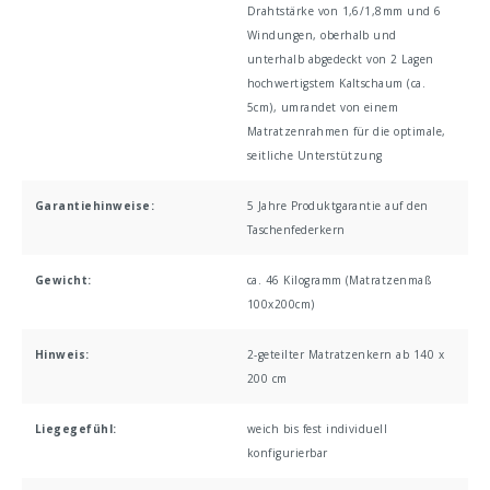
Drahtstärke von 1,6/1,8mm und 6
Windungen
, oberhalb und
unterhalb abgedeckt von 2 Lagen
hochwertigstem Kaltschaum (ca.
5cm)
, umrandet von einem
Matratzenrahmen für die optimale,
seitliche Unterstützung
Garantiehinweise:
5 Jahre Produktgarantie auf den
Taschenfederkern
Gewicht:
ca. 46 Kilogramm (Matratzenmaß
100x200cm)
Hinweis:
2-geteilter Matratzenkern ab 140 x
200 cm
Liegegefühl:
weich bis fest individuell
konfigurierbar