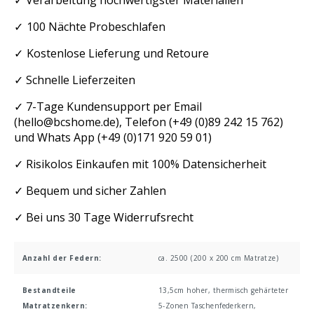
✓ Verarbeitung hochwertigster Materialien
✓
100 Nächte Probeschlafen
✓
Kostenlose Lieferung und Retoure
✓
Schnelle Lieferzeiten
✓
7-Tage Kundensupport per Email
(
hello@bcshome.de
), Telefon (
+49 (0)89 242 15 762
)
und Whats App (
+49 (0)171 920 59 01
)
✓
Risikolos Einkaufen mit 100% Datensicherheit
✓
Bequem und sicher Zahlen
✓
Bei uns 30 Tage Widerrufsrecht
Anzahl der Federn:
ca. 2500 (200 x 200 cm Matratze)
Bestandteile
13,5cm hoher, thermisch gehärteter
Matratzenkern:
5-Zonen Taschenfederkern
,