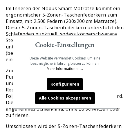
Im Inneren der Nobus Smart Matratze kommt ein
ergonomischer 5-Zonen-Taschenfederkern zum
Einsatz, mit 2.500 Federn (200x200 cm Matratze).
Dieser 5-Zonen-Taschenfederkern unterstützt den
Schlafenden punktuell, sodass körperschwerere
Stellen (beispielsweise Rumpfbereich) optimal
Cookie-Einstellungen
unterstützt werden und körperleichtere Stellen
(beispielsweise Schulterbereich) angeneh
m
Diese Website verwendet Cookies, um eine
einsinken können.
bestmögliche Erfahrung bieten zu können.
Mehr Informationen ...
Zudem sorgt der Taschenfederkern durch seine
Pumpbewegungen für eine hervorragende Be-
und Entlüftung der Matratze, was zu einer
Konfigurieren
Reduktion der Feuchtigkeit führt. Dies hat zur
Folge, dass die Milbenausbreitung verhindert wird.
Alle Cookies akzeptieren
Die erhöhte Luftzirkulation sorgt zudem für ein
angenehmes Schlafklima, ohne zu schwitzen oder
zu frieren.
Umschlossen wird der 5-Zonen-Taschenfederkern