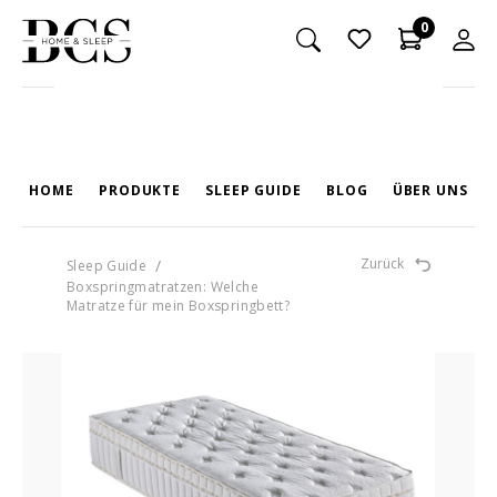
0
HOME
PRODUKTE
SLEEP GUIDE
BLOG
ÜBER UNS
Zurück
/
Sleep Guide
PRODUKTE
Boxspringmatratzen: Welche
Matratze für mein Boxspringbett?
TASCHENFEDERKERN-MATRATZEN
MATRATZEN-TOPPER
NACKENSTÜTZKISSEN